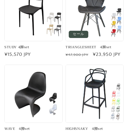
セール
STUDY 4脚set
TRIANGLESHEET 4脚set
通
¥15,570 JPY
通
セ
¥23,950 JPY
¥47,900 JPY
常
常
ー
価
価
ル
格
格
価
格
WAVE 4脚set
HIGHSNAKY 4脚set