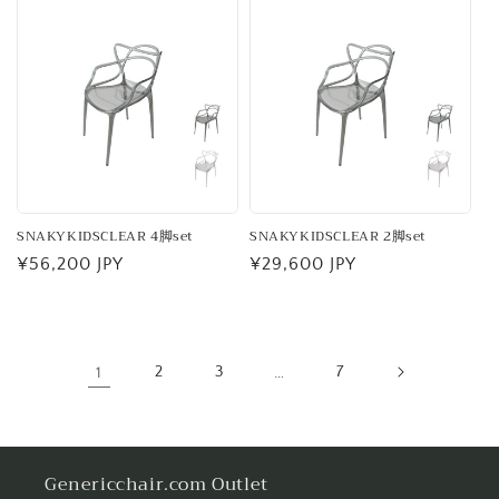
価
価
格
格
SNAKYKIDSCLEAR 4脚set
SNAKYKIDSCLEAR 2脚set
通
¥56,200 JPY
通
¥29,600 JPY
常
常
価
価
格
格
1
2
3
…
7
Genericchair.com Outlet