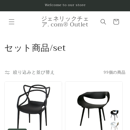
コンテ
Welcome to our store
ンツに
進む
カ
ジェネリックチェ
ー
ア. com® Outlet
ト
コ
セット商品/set
レ
ク
絞り込みと並び替え
99個の商品
シ
ョ
ン
: