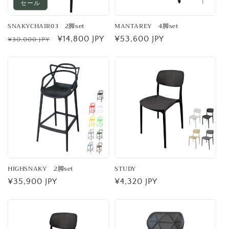
セール
SNAKYCHAIR03 2脚set
MANTAREY 4脚set
通
セ
¥14,800 JPY
通
¥53,600 JPY
¥30,000 JPY
常
ー
常
価
ル
価
格
価
格
格
HIGHSNAKY 2脚set
STUDY
通
¥35,900 JPY
通
¥4,320 JPY
常
常
価
価
格
格