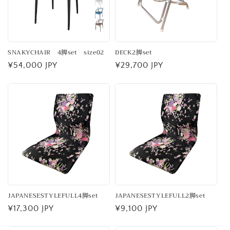
SNAKYCHAIR 4脚set size02
DECK2脚set
通
¥54,000 JPY
通
¥29,700 JPY
常
常
価
価
格
格
JAPANESESTYLEFULL4脚set
JAPANESESTYLEFULL2脚set
通
¥17,300 JPY
通
¥9,100 JPY
常
常