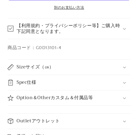
を
を
別のお支払い方法
減
増
ら
や
【利用規約・プライバシーポリシー等】ご購入時
す
す
下記同意となります。
商品コード：G0D13101-4
Sizeサイズ（㎝）
Spec仕様
Option＆Otherカスタム＆付属品等
Outletアウトレット