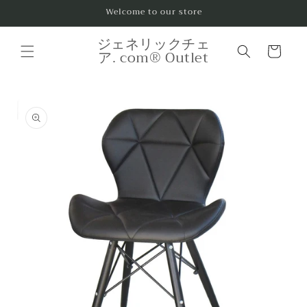
コンテ
Welcome to our store
ンツに
進む
カ
ジェネリックチェ
ー
ア. com® Outlet
ト
商品情
報にス
キップ