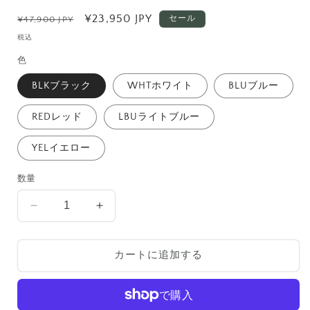
通
セ
¥23,950 JPY
セール
¥47,900 JPY
常
ー
税込
価
ル
色
格
価
格
BLKブラック
WHTホワイト
BLUブルー
REDレッド
LBUライトブルー
YELイエロー
数量
TRIANGLESHEET
TRIANGLESHEET
4
4
脚
脚
カートに追加する
set
set
の
の
数
数
量
量