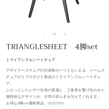
モ
ー
の
1
/
9
ダ
ル
TRIANGLESHEET 4脚set
で
メ
デ
ィ
トライアングルシートチェア
ア
(1)
(
デザイナーズチェアの代表格の一つともいえる、イームズ
を
開
チェアのリプロダクト商品のトライアングルシートチェ
く
ア。
ふかっとしたレザー生地の質感と、三角形を繋げ合わせた
個性的なデザインが、日常の安らぎを与えてくれます。
お得な4脚set価格商品。G0D13101