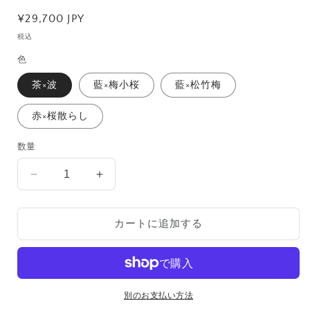
通
¥29,700 JPY
常
税込
価
色
格
茶×波
藍×梅小桜
藍×松竹梅
赤×桜散らし
数量
BALLOONARM
BALLOONARM
C×JAPANESE
C×JAPANESE
STYLE
STYLE
カートに追加する
の
の
数
数
量
量
を
を
減
増
別のお支払い方法
ら
や