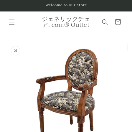
コンテ
Welcome to our store
ンツに
進む
カ
ジェネリックチェ
ー
ア. com® Outlet
ト
商品情
報にス
キップ