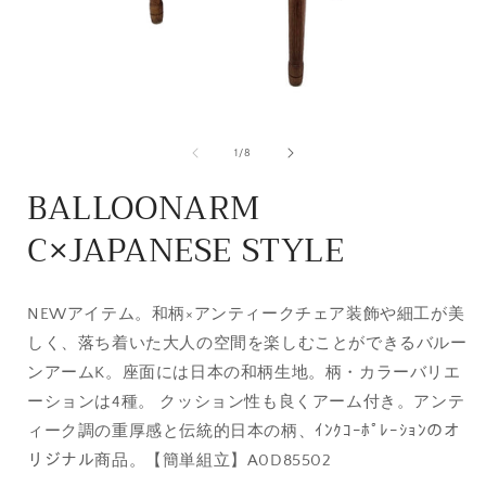
モ
ー
の
1
/
8
ダ
ル
BALLOONARM
で
メ
C×JAPANESE STYLE
デ
ィ
ア
(1)
(
を
NEWアイテム。和柄×アンティークチェア装飾や細工が美
開
しく、落ち着いた大人の空間を楽しむことができるバルー
く
ンアームK。座面には日本の和柄生地。柄・カラーバリエ
ーションは4種。 クッション性も良くアーム付き。アンテ
ィーク調の重厚感と伝統的日本の柄、ｲﾝｸｺｰﾎﾟﾚｰｼｮﾝのオ
リジナル商品。【簡単組立】
A0D85502