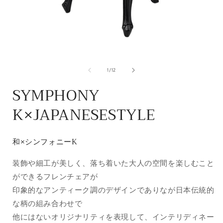
モ
ー
の
1
/
12
ダ
ル
SYMPHONY
で
メ
K×JAPANESESTYLE
デ
ィ
ア
(1)
(
和×シンフォニーK
を
開
く
装飾や細工が美しく、落ち着いた大人の空間を楽しむこと
ができるフレンチェアが
印象的なアンティーク調のデザインでありなが日本伝統的
な柄の組み合わせで
他にはないオリジナリティを表現して、インテリディネー