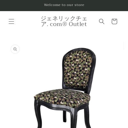
コンテ
Welcome to our store
ンツに
進む
カ
ジェネリックチェ
ー
ア. com® Outlet
ト
商品情
報にス
キップ