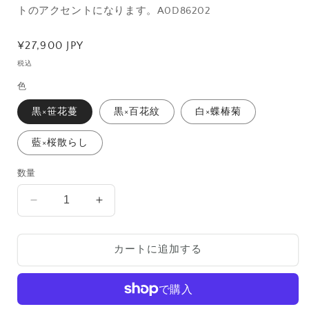
トのアクセントになります。
A0D86202
通
¥27,900 JPY
常
税込
価
色
格
黒×笹花蔓
黒×百花紋
白×蝶椿菊
藍×桜散らし
数量
SYMPHONY
SYMPHONY
K×JAPANESESTYLE
K×JAPANESESTYLE
の
の
カートに追加する
数
数
量
量
を
を
減
増