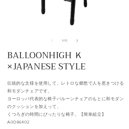
モ
ー
の
1
/
10
ダ
ル
BALLOONHIGH Ｋ
で
メ
×JAPANESE STYLE
デ
ィ
ア
(1)
(
を
伝統的な文様を使用して、レトロな郷愁で人を惹きつける
開
和モダンチェアです。
く
ヨーロッバ代表的な椅子バルーンチェアのもとに和モダン
のクッションを加えって、
くつろぎの時間にぴったりな椅子。【簡単組立】
A0D86402