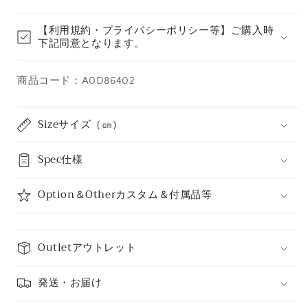
減
増
ら
や
【利用規約・プライバシーポリシー等】ご購入時
す
す
下記同意となります。
商品コード：A0D86402
Sizeサイズ（㎝）
Spec仕様
Option＆Otherカスタム＆付属品等
Outletアウトレット
発送・お届け