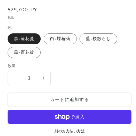
通
¥29,700 JPY
常
税込
価
色
格
黒×笹花蔓
白×蝶椿菊
藍×桜散らし
黒×百花紋
数量
BALLOONHIGH
BALLOONHIGH
Ｋ
Ｋ
×JAPANESE
×JAPANESE
カートに追加する
STYLE
STYLE
の
の
数
数
量
量
を
を
別のお支払い方法