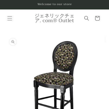
コンテ
Welcome to our store
ンツに
進む
カ
ジェネリックチェ
ー
ア. com® Outlet
ト
商品情
報にス
キップ