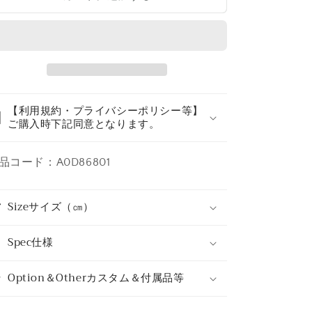
の
の
数
数
量
量
を
を
減
増
ら
や
【利用規約・プライバシーポリシー等】
す
す
ご購入時下記同意となります。
品コード：A0D86801
Sizeサイズ（㎝）
Spec仕様
Option＆Otherカスタム＆付属品等