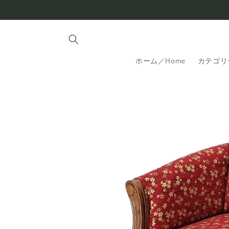
コンテ
ンツに
進む
ホーム／Home
カテゴリー
商品情
報にス
キップ