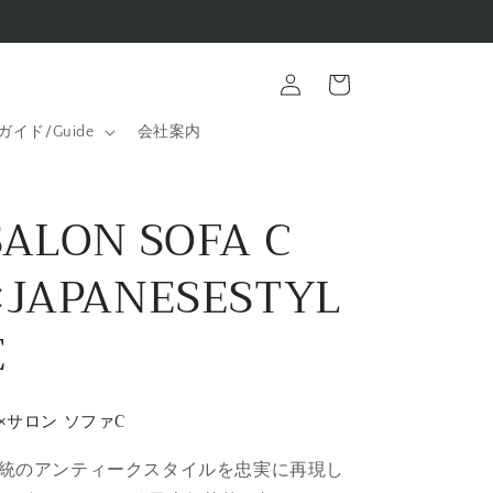
ロ
カ
グ
ー
イ
ト
ン
ガイド/Guide
会社案内
SALON SOFA C
×JAPANESESTYL
E
×サロン ソファC
統のアンティークスタイルを忠実に再現し