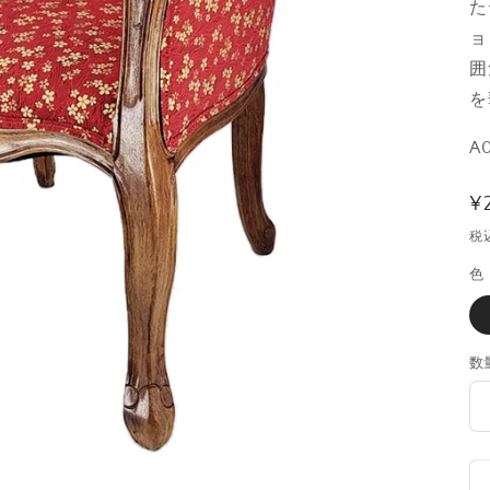
た
ョ
囲
を
A
¥
税
色
数