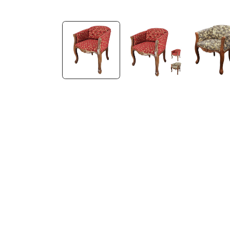
モ
ー
ダ
ル
で
メ
デ
ィ
ア
(1)
を
開
く