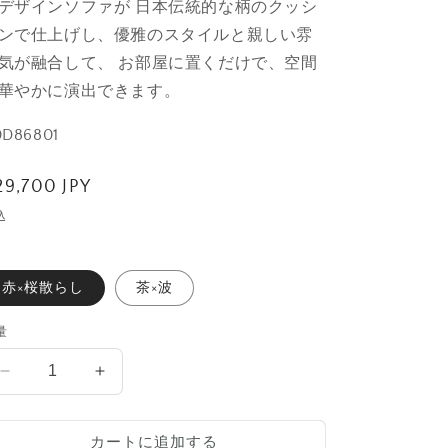
デザインソファが 日本伝統的な柄のクッシ
ンで仕上げし、優雅のスタイルと親しい雰
気が融合して、 お部屋に置くだけで、空間
華やかに演出できます。
0D86801
通
29,700 JPY
常
込
価
格
赤×桜散らし
茶×波
量
SALON
SALON
SOFA
SOFA
C
C
×JAPANESESTYLE
×JAPANESESTYLE
カートに追加する