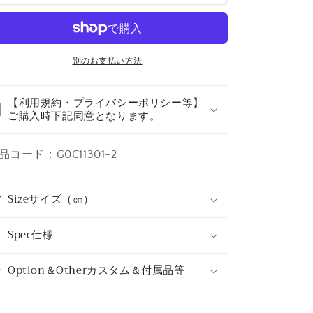
の
の
数
数
量
量
を
を
別のお支払い方法
減
増
ら
や
【利用規約・プライバシーポリシー等】
す
す
ご購入時下記同意となります。
品コード：G0C11301-2
Sizeサイズ（㎝）
Spec仕様
Option＆Otherカスタム＆付属品等