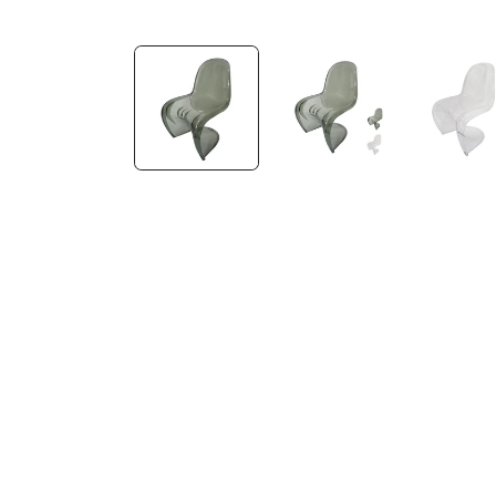
モ
ー
ダ
ル
で
メ
デ
ィ
ア
(1)
を
開
く