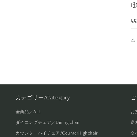
カテゴリー/Category
ご
全商品／ALL
お
ダイニングチェア／Dining chair
送料
カウンターハイチェア/CounterHighchair
交換