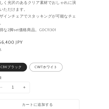
しく光沢のあるクリア素材で
おしゃれに演
いただけます。
ザインチェアでスタッキングが可能なチェ
。
得な2脚set価格商品。G0C11301
通
56,400 JPY
常
込
価
格
CBKブラック
CWTホワイト
量
WAVECLEARCHAIR
WAVECLEARCHAIR
2
2
脚
脚
カートに追加する
set
set