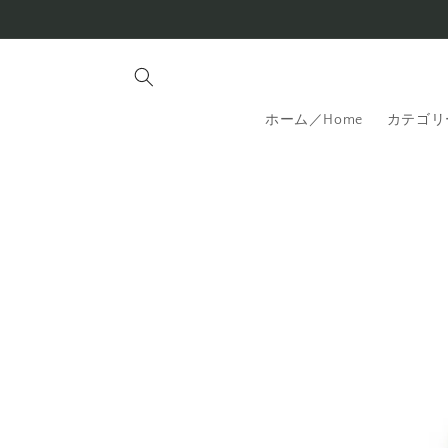
コンテ
ンツに
進む
ホーム／Home
カテゴリー
商品情
報にス
キップ