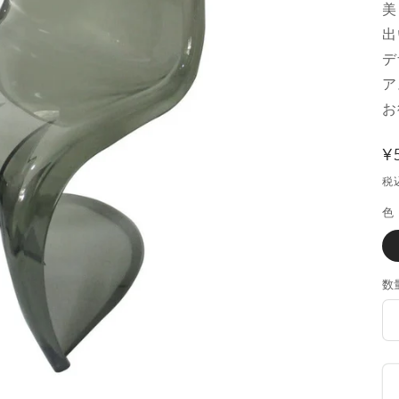
美
出
デ
ア
お
¥
税
色
数