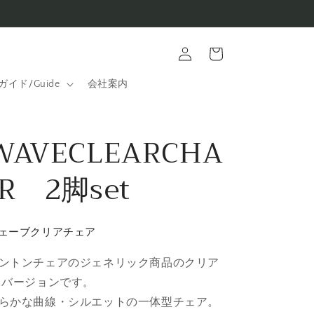
ロ
カ
グ
ー
イ
ト
ン
ガイド/Guide
会社案内
WAVECLEARCHA
IR 2脚set
ェーブクリアチェア
ントンチェアのジェネリック商品のクリア
 バージョンです。
らかな曲線・シルエットの一体型チェア。