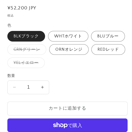
通
¥52,200 JPY
常
税込
価
色
格
BLKブラック
WHTホワイト
BLUブルー
バ
GRNグリーン
ORNオレンジ
REDレッド
リ
エ
ー
バ
YELイエロー
シ
リ
ョ
エ
ン
ー
数量
は
シ
売
ョ
り
ン
TURTLE
TURTLE
切
は
れ
4
売
4
て
り
脚
脚
い
切
る
れ
カートに追加する
set
set
か
て
販
の
の
い
売
る
数
数
で
か
き
販
量
量
ま