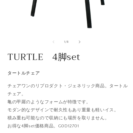
モ
ー
の
1
/
8
ダ
ル
TURTLE 4脚set
で
メ
デ
ィ
タートルチェア
ア
(1)
(
チェアワンのリプロダクト・ジェネリック商品。タートル
を
開
チェア。
く
亀の甲羅のようなフォームが特徴です。
モダン的なデザインで耐久性もあり重量も軽いイス。
積み重ね可能なので収納にも場所を取りません。
お得な4脚set価格商品。G0D12701