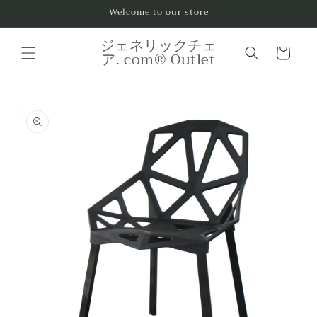
コンテ
Welcome to our store
ンツに
進む
カ
ジェネリックチェ
ー
ア. com® Outlet
ト
商品情
報にス
キップ