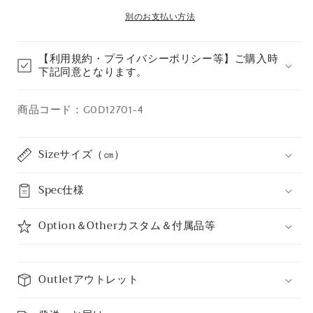
売
せ
を
で
を
別のお支払い方法
ん
き
減
増
ま
せ
ら
や
ん
【利用規約・プライバシーポリシー等】ご購入時
す
す
下記同意となります。
商品コード：G0D12701-4
Sizeサイズ（㎝）
Spec仕様
Option＆Otherカスタム＆付属品等
Outletアウトレット