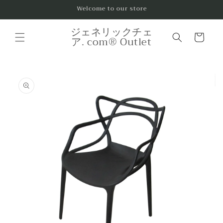
コンテ
Welcome to our store
ンツに
進む
カ
ジェネリックチェ
ー
ア. com® Outlet
ト
商品情
報にス
キップ