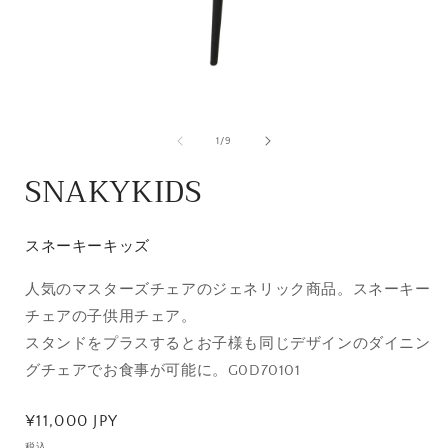
モ
ー
の
1
/
9
ダ
ル
SNAKYKIDS
で
メ
デ
ィ
スネーキーキッズ
ア
(1)
(
人気のマスターズチェアのジェネリック商品。スネーキー
を
開
チェアの子供用チェア。
く
スタンドをプラスするとお子様も同じデザインのダイニン
グチェアでお食事が可能に。G0D70101
通
¥11,000 JPY
常
税込