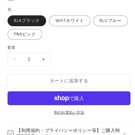
価
色
格
BLKブラック
WHTホワイト
BLUブルー
PNKピンク
数量
SNAKYKIDS
SNAKYKIDS
の
の
数
数
カートに追加する
量
量
を
を
減
増
ら
や
す
す
別のお支払い方法
【利用規約・プライバシーポリシー等】ご購入時