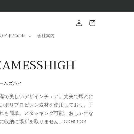
ロ
カ
グ
ー
イ
ト
ン
ガイド/Guide
会社案内
EAMESSHIGH
ームズハイ
潔で美しいデザインチェア。丈夫で壊れに
いポリプロピレン素材を使用しており、手
れも簡単。スタッキング可能、おしゃれな
に収納に場所を取りません。G0H13001