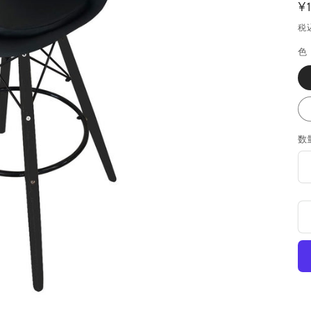
¥
税
色
数