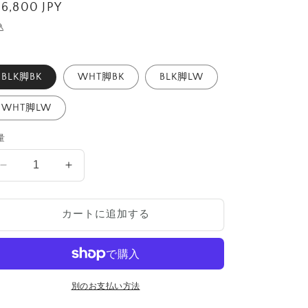
通
16,800 JPY
常
込
価
格
BLK脚BK
WHT脚BK
BLK脚LW
WHT脚LW
量
EAMESSHIGH
EAMESSHIGH
の
の
数
数
カートに追加する
量
量
を
を
減
増
ら
や
す
す
別のお支払い方法