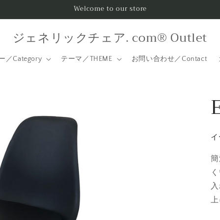
Welcome to our store
ジェネリックチェア. com® Outlet
／Category
テーマ／THEME
お問い合わせ／Contact
イ
簡
く
入
上