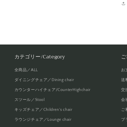
カテゴリー/Category
ご
全商品／ALL
お
ダイニングチェア／Dining chair
送料
カウンターハイチェア/CounterHighchair
交換
スツール／Stool
会社
キッズチェア／Children's chair
ご
ラウンジチェア／Lounge chair
プラ