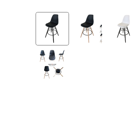
モ
ー
ダ
ル
で
メ
デ
ィ
ア
(1)
を
開
く